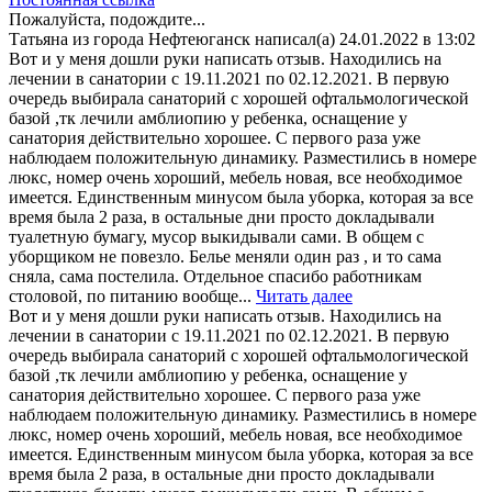
метабокс
Пожалуйста, подождите...
в
Татьяна
из города
Нефтеюганск
написал(а)
24.01.2022
в
13:02
другое
Вот и у меня дошли руки написать отзыв. Находились на
состояние.
лечении в санатории с 19.11.2021 по 02.12.2021. В первую
очередь выбирала санаторий с хорошей офтальмологической
базой ,тк лечили амблиопию у ребенка, оснащение у
санатория действительно хорошее. С первого раза уже
наблюдаем положительную динамику. Разместились в номере
люкс, номер очень хороший, мебель новая, все необходимое
имеется. Единственным минусом была уборка, которая за все
время была 2 раза, в остальные дни просто докладывали
туалетную бумагу, мусор выкидывали сами. В общем с
уборщиком не повезло. Белье меняли один раз , и то сама
сняла, сама постелила. Отдельное спасибо работникам
столовой, по питанию вообще...
Читать далее
Вот и у меня дошли руки написать отзыв. Находились на
лечении в санатории с 19.11.2021 по 02.12.2021. В первую
очередь выбирала санаторий с хорошей офтальмологической
базой ,тк лечили амблиопию у ребенка, оснащение у
санатория действительно хорошее. С первого раза уже
наблюдаем положительную динамику. Разместились в номере
люкс, номер очень хороший, мебель новая, все необходимое
имеется. Единственным минусом была уборка, которая за все
время была 2 раза, в остальные дни просто докладывали