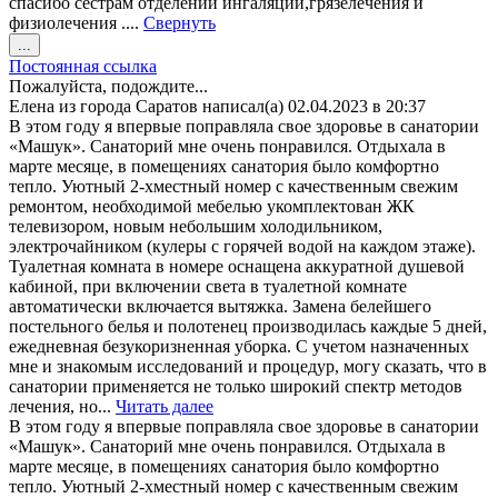
спасибо сестрам отделений ингаляции,грязелечения и
физиолечения ....
Свернуть
Переключить
...
этот
Постоянная ссылка
метабокс
Пожалуйста, подождите...
в
Елена
из города
Саратов
написал(а)
02.04.2023
в
20:37
другое
В этом году я впервые поправляла свое здоровье в санатории
состояние.
«Машук». Санаторий мне очень понравился. Отдыхала в
марте месяце, в помещениях санатория было комфортно
тепло. Уютный 2-хместный номер с качественным свежим
ремонтом, необходимой мебелью укомплектован ЖК
телевизором, новым небольшим холодильником,
электрочайником (кулеры с горячей водой на каждом этаже).
Туалетная комната в номере оснащена аккуратной душевой
кабиной, при включении света в туалетной комнате
автоматически включается вытяжка. Замена белейшего
постельного белья и полотенец производилась каждые 5 дней,
ежедневная безукоризненная уборка. С учетом назначенных
мне и знакомым исследований и процедур, могу сказать, что в
санатории применяется не только широкий спектр методов
лечения, но...
Читать далее
В этом году я впервые поправляла свое здоровье в санатории
«Машук». Санаторий мне очень понравился. Отдыхала в
марте месяце, в помещениях санатория было комфортно
тепло. Уютный 2-хместный номер с качественным свежим