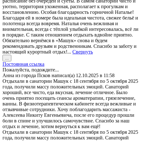
расписание без очередей и суеты. В самом санатории чисто и
уютно, территория ухоженная, располагает к прогулкам и
восстановлению. Особая благодарность горничной Наталье!
Благодаря ей в номере была идеальная чистота, свежее бельё и
полотенца всегда вовремя. Наталья очень вежливая и
внимательная, всегда с тёплой улыбкой интересовалась, всё ли
в порядке. С таким отношением отдыхать вдвойне приятно.
Обязательно вернёмся в «Машук» снова и будем
рекомендовать друзьям и родственникам. Спасибо за заботу и
настоящий курортный отдых!...
Свернуть
Переключить
...
этот
Постоянная ссылка
метабокс
Пожалуйста, подождите...
в
Анна
из города
Псков
написал(а)
12.10.2025
в
11:58
другое
Отдыхали в санатории Машук с 18 сентября по 5 октября 2025
состояние.
года, получили массу положительных эмоций. Санаторий
хороший, все чисто, еда вкусная, лечение отличное. Было
очень приятно посещать сеансы ароматерапии, грязелечение,
ванны. В физиотерапевтическом кабинете всегда вежливые и
отзывчивые сотрудники. Хочу поблагодарить массажиста -
Алексеева Никиту Евгеньевича, после его процедур прошли
боли в спине и улучшилось самочувствие. Спасибо за наш
отдых и лечение, хотим вернуться к вам ещё!
Отдыхали в санатории Машук с 18 сентября по 5 октября 2025
года, получили массу положительных эмоций. Санаторий