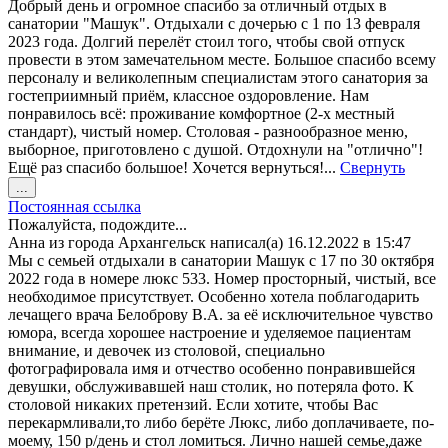
Добрый день и огромное спасибо за отличный отдых в
санатории "Машук". Отдыхали с дочерью с 1 по 13 февраля
2023 года. Долгий перелёт стоил того, чтобы свой отпуск
провести в этом замечательном месте. Большое спасибо всему
персоналу и великолепным специалистам этого санатория за
гостеприимный приём, классное оздоровление. Нам
понравилось всё: проживание комфортное (2-х местный
стандарт), чистый номер. Столовая - разнообразное меню,
выборное, приготовлено с душой. Отдохнули на "отлично"!
Ещё раз спасибо большое! Хочется вернуться!...
Свернуть
Переключить
...
этот
Постоянная ссылка
метабокс
Пожалуйста, подождите...
в
Анна
из города
Архангельск
написал(а)
16.12.2022
в
15:47
другое
Мы с семьей отдыхали в санатории Машук с 17 по 30 октября
состояние.
2022 года в номере люкс 533. Номер просторный, чистый, все
необходимое присутствует. Особенно хотела поблагодарить
лечащего врача Белоброву В.А. за её исключительное чувство
юмора, всегда хорошее настроение и уделяемое пациентам
внимание, и девочек из столовой, специально
фотографировала имя и отчество особенно понравившейся
девушки, обслуживавшей наш столик, но потеряла фото. К
столовой никаких претензий. Если хотите, чтобы Вас
перекармливали,то либо берёте Люкс, либо доплачиваете, по-
моему, 150 р/день и стол ломиться. Лично нашей семье,даже