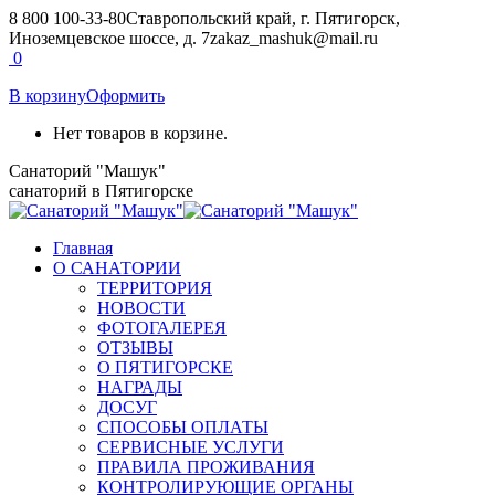
Перейти
8 800 100-33-80
Ставропольский край, г. Пятигорск,
к
Иноземцевское шоссе, д. 7
zakaz_mashuk@mail.ru
содержанию
Страница
Страница
0
Вконтакте
Telegram
В корзину
Оформить
открывается
открывается
в
в
Нет товаров в корзине.
новом
новом
окне
окне
Санаторий "Машук"
санаторий в Пятигорске
Главная
О САНАТОРИИ
ТЕРРИТОРИЯ
НОВОСТИ
ФОТОГАЛЕРЕЯ
ОТЗЫВЫ
О ПЯТИГОРСКЕ
НАГРАДЫ
ДОСУГ
СПОСОБЫ ОПЛАТЫ
СЕРВИСНЫЕ УСЛУГИ
ПРАВИЛА ПРОЖИВАНИЯ
КОНТРОЛИРУЮЩИЕ ОРГАНЫ