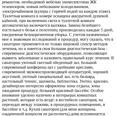
ремонтом, необходимой мебелью укомплектован ЖК
телевизором, новым небольшим холодильником,
электрочайником (кулеры с горячей водой на каждом этаже).
Туалетная комната в номере оснащена аккуратной душевой
кабиной, при включении света в туалетной комнате
автоматически включается вытяжка. Замена белейшего
постельного белья и полотенец производилась каждые 5 дней,
ежедневная безукоризненная уборка. С учетом назначенных
мне и знакомым исследований и процедур, могу сказать, что в
санатории применяется не только широкий спектр методов
лечения, но и имеется своя большая диагностическая база -
современное диагностическое оборудование, позволяющее
выявить заболевание и назначить правильный курс лечения. В
санатории уютный светлый обеденный зал, большой
современный конференц-зал с удобными креслами,
современной звуковоспроизводящей аппаратурой, хорошей
акустикой, уютный танцевальный зал, есть бильярд,
настольный теннис, шахматы, библиотека. Уютно, красиво,
дизайнерски интересно оформлены зоны отдыха, зоны
ожидания процедур, большой красивый бассейн. Особое
внимание уделено наличию в интерьерах комнатных
растений, которые есть везде: в вестибюле санатория, на
переходах между этажами, в процедурных помещениях, в
бассейне и т.д. Кухня санатория (для меня женщины,
озадаченной вопросом не располнеть) дома вспоминается