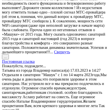
необходимость своего функционала и безукоризненно работу
выполняет! Дорожите своим коллективом ! Из недостатков
могу отметить только одно - плохой сигнал МТС-провайдера
(об этом я, понимая, что данный вопрос к провайдеру МТС,
провайдеру МТС сообщила ). К сожалению, мощность сети
WiFi санатория (даже при неполной загрузке в начале марта)
была слабовата. Прочла один из негативных отзывов о
«Машуке» от 2015 года. Могу сказать однозначно: санаторий
2015 года и санаторий настоящий (год 2023) в вопросе
благоустройства и комфорта - это совершенно разные
санатории. Положительная динамика значительная. Успехов и
дальнейшего процветания!!!...
Свернуть
Переключить
...
этот
Постоянная ссылка
метабокс
Пожалуйста, подождите...
в
Татьяна
из города
Владимир
написал(а)
17.03.2023
в
14:27
другое
Отдыхали в санатории "Машук" с 1 по 14 марта 2023года,Мы
состояние.
очень рады и довольны,что поправляли здоровье в этом
санатории. Нас устроило все и мы прекрасно подлечились и
отдохнули. Огромное спасибо врачам,медсестрам,
санитарочкам,работникам столовой. особую благодарность
массажисту Аслану работает на совесть. Еще огромное
спасибо Наталье Владимировне гирудотерапия.Желаем
процветания Вам, всем крепкого здоровья и многие лета Так