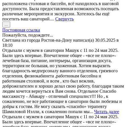
расположена столовая и бассейн, всё находилось в шаговой
доступности. Была предоставленная возможность посещать
различные мероприятия и экскурсии. Хотелось бы ещё
посетить ваш санаторий....
Свернуть
Переключить
...
этот
Постоянная ссылка
метабокс
Пожалуйста, подождите...
в
Светлана
из города
Ростов-на-Дону
написал(а)
30.05.2025
в
другое
18:10
состояние.
Отдыхали с мужем в санатории Машук с 11 по 24 мая 2025.
Были здесь впервые. Впечатление общее - «все не плохо»-
лечебная база, питание, интерьеры, организация досуга,
территория не большая, но ухоженная. Хотим выразить
благодарность медперсоналу ванного отделения, грязевого
отделения, физиокабинета ,работникам бассейна и
работникам столовой, и всем , кто был вежлив,
доброжелателен и хорошо делал свою работу, благодаря таким
людям хочется вернуться к Вам снова. Отдельное Спасибо
массажисту - Абакару - отличный специалист!!! Но , к
сожалению, не все работающие в санатории были любезны и
добры к гостям. Не могу сказать «спасибо» терапевту
Шамиловой Нэлли, к сожалению попали мы...
Читать далее
Отдыхали с мужем в санатории Машук с 11 по 24 мая 2025.
Были здесь впервые. Впечатление общее - «все не плохо»-
лечебная база, питание, интерьеры, организация досуга,