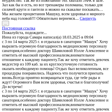
неудобство. Так же из пожеланий- НЕ хватало ЛФК в зале.
Зал как бы и есть, но все тренажеры поломаны, только для
силачей круги и гантели и можно на скакалке поскакать…
Мы желаем процветания Машуку, всем здоровья и мирного
неба над головой!!! Обязательно вернемся....
Свернуть
Переключить
...
этот
Постоянная ссылка
метабокс
Пожалуйста, подождите...
в
Инна
из города
Самара
написал(а)
18.03.2025
в
09:04
другое
c 3 по 14 марта 2025 г. я отдыхала в санатории "Машук" Хочу
состояние.
выразить огромную благодарность медицинскому персоналу
санатория,особенно доктору Шамиловой Нэлле Алексеевне и
отметить её высокий профессионализм,внимательное
отношение к каждому пациенту.Так же хочу отметить девочек
медсестер из 109 каб. за их круглосуточную готовность
оказать необходимую помощь! Отдых был великолепным, все
процедуры понравились. Надеюсь что получится приехать
вновь.Всегда приятно возвращаться туда, где тебе рады и
ждут! Огромного Вам всем здоровья, счастья и благополучия!
До встречи!
c 3 по 14 марта 2025 г. я отдыхала в санатории "Машук" Хочу
выразить огромную благодарность медицинскому персоналу
санатория,особенно доктору Шамиловой Нэлле Алексеевне и
отметить её высокий профессионализм,внимательное
отношение к каждому пациенту.Так же хочу отметить девочек