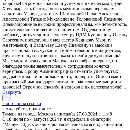
здоровье! Огромное спасибо и успехов в их нелегком труде!
Хочу выразить благодарность медицинскому персоналу
санатория Машук, докторам Шамиловой Нэлле Алексеевне,
Апостоловой Татьяне Мухамедовне, Головановой Людмиле
Владимировне за высокий профессионализм, компетентность,
внимательное отношение к пациентам. Отдельно хочу
поблагодарить медицинскую сестру ПДМ Куприянову Оксану
Сергеевну, процедурных мед.сестер Хадикову Марину
Анатольевну и Васильеву Елену Ивановну за высокий
профессионализм, чуткость и внимательность к пациентам,
круглосуточную готовность оказать необходимую помощь!
Мы с мужем отдыхали в Машуке в сентябре, впервые, но
благодаря таким замечательным сотрудникам хочется
вернуться. Прошу Администрацию отметить упомянутых
мед.работников и по возможности, поощрить! Они создают
прекрасный имидж, дарят людям положительные эмоции и
здоровье! Огромное спасибо и успехов в их нелегком труде!...
Свернуть
Переключить
...
этот
Постоянная ссылка
метабокс
Пожалуйста, подождите...
в
Тамара
из города
Москва
написал(а)
27.08.2024
в
11:48
другое
С 18 июля по 4 августа 2024 г. я отдыхала в санатории
состояние.
"Машук". Здесь очень хорошая лечебная база и организация
лечебного процесса. Весь персонал санатория