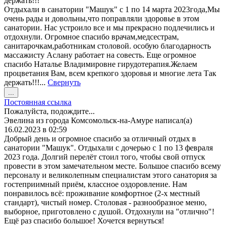
держать!!!
Отдыхали в санатории "Машук" с 1 по 14 марта 2023года,Мы
очень рады и довольны,что поправляли здоровье в этом
санатории. Нас устроило все и мы прекрасно подлечились и
отдохнули. Огромное спасибо врачам,медсестрам,
санитарочкам,работникам столовой. особую благодарность
массажисту Аслану работает на совесть. Еще огромное
спасибо Наталье Владимировне гирудотерапия.Желаем
процветания Вам, всем крепкого здоровья и многие лета Так
держать!!!...
Свернуть
Переключить
...
этот
Постоянная ссылка
метабокс
Пожалуйста, подождите...
в
Эвелина
из города
Комсомольск-на-Амуре
написал(а)
другое
16.02.2023
в
02:59
состояние.
Добрый день и огромное спасибо за отличный отдых в
санатории "Машук". Отдыхали с дочерью с 1 по 13 февраля
2023 года. Долгий перелёт стоил того, чтобы свой отпуск
провести в этом замечательном месте. Большое спасибо всему
персоналу и великолепным специалистам этого санатория за
гостеприимный приём, классное оздоровление. Нам
понравилось всё: проживание комфортное (2-х местный
стандарт), чистый номер. Столовая - разнообразное меню,
выборное, приготовлено с душой. Отдохнули на "отлично"!
Ещё раз спасибо большое! Хочется вернуться!