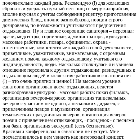
положительно каждый день. Рекомендую (!) для желающих
сбросить и удержать нужный вес: пища в меру калорийная,
вполне вкусная с учетом соблюдения рецептур приготовления
диетических блюд, вполне разнообразна, порции строго
дозированы, по возможности учитываются предпочтения
отдыхающих. Ну и главное сокровище санатория – персонал:
врачи, медсестры, горничные, администраторы, культурно-
массовые работники, повара, официанты, охрана -
ответственные, компетентные каждый в своей деятельности,
приветливые, уважительные, внимательные, с огромным
желанием помочь каждому отдыхающему, учитывая его
индивидуальность, люди. Насколько столкнулась я и увидела
отношение персонала к другим отдыхающим: равнодушных к
отдыхающим людей в коллективе работников санатория нет
(!) – это очень приятно и ценно!!! На высоком уровне в
санатории организован досуг отдыхающих, ведется
разнообразная культурно - массовая работа: показ фильмов,
организация вечеров-караоке, организация танцевальных
вечеров с участием не одного, а нескольких диджеев, с
привлечением певцов и музыкантов, организация
тематических праздничных вечеров, организация вечеров
поэзии с привлечением отдыхающих, «посиделок» с песнями
под баян, организация экскурсий (есть бесплатные).
Красивый конференц-зал в санатории не пустует. Мне
посчастливилось в нем увидеть как интересный концерт,