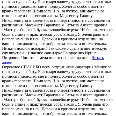
прекрасную работу. Благодаря вашему труду лечение и отдых
приносит удовольствие и пользу. Хочется особо отметить
врача- терапевта Шамилову Н.А. за чуткое, внимательное
отношение и профессионализм. Медсестру Галину
Николаевну за отзывчивость и оперативность в составлении
расписания. Масажист Таранушич Татьяна Александровна
-Мастер с большой буквы, волшебные руки! Избавила меня от
боли в спине и практически убрала холку. Я очень рада что
попала именно к ней. Девочки в грязевом отделении, на
ваннах, ингаляциях, все доброжелательны и внимательны.
Низкий поклон поварам! Так сложно сделать диетическую
еду вкусной... Спасибо санитарке Бондаренко Ирине
Петровне. Чистота, смена полотенец, всегда все...
Читать
далее
Огромное СПАСИБО всем сотрудникам санатория Машук за
прекрасную работу. Благодаря вашему труду лечение и отдых
приносит удовольствие и пользу. Хочется особо отметить
врача- терапевта Шамилову Н.А. за чуткое, внимательное
отношение и профессионализм. Медсестру Галину
Николаевну за отзывчивость и оперативность в составлении
расписания. Масажист Таранушич Татьяна Александровна
-Мастер с большой буквы, волшебные руки! Избавила меня от
боли в спине и практически убрала холку. Я очень рада что
попала именно к ней. Девочки в грязевом отделении, на
ваннах, ингаляциях, все доброжелательны и внимательны.