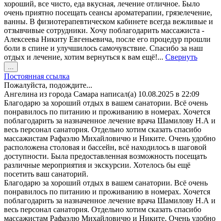
хороший, все чисто, еда вкусная, лечение отличное. Было
очень приятно посещать сеансы ароматерапии, грязелечение,
ванны. В физиотерапевтическом кабинете всегда вежливые и
отзывчивые сотрудники. Хочу поблагодарить массажиста -
Алексеева Никиту Евгеньевича, после его процедур прошли
боли в спине и улучшилось самочувствие. Спасибо за наш
отдых и лечение, хотим вернуться к вам ещё!...
Свернуть
Переключить
...
этот
Постоянная ссылка
метабокс
Пожалуйста, подождите...
в
Ангелина
из города
Самара
написал(а)
10.08.2025
в
22:09
другое
Благодарю за хороший отдых в вашем санатории. Всё очень
состояние.
понравилось по питанию и проживанию в номерах. Хочется
поблагодарить за назначенное лечение врача Шамилову Н.А и
весь персонал санатория. Отдельно хотим сказать спасибо
массажистам Рафаэлю Михайловичю и Никите. Очень удобно
расположена столовая и бассейн, всё находилось в шаговой
доступности. Была предоставленная возможность посещать
различные мероприятия и экскурсии. Хотелось бы ещё
посетить ваш санаторий.
Благодарю за хороший отдых в вашем санатории. Всё очень
понравилось по питанию и проживанию в номерах. Хочется
поблагодарить за назначенное лечение врача Шамилову Н.А и
весь персонал санатория. Отдельно хотим сказать спасибо
массажистам Рафаэлю Михайловичю и Никите. Очень удобно