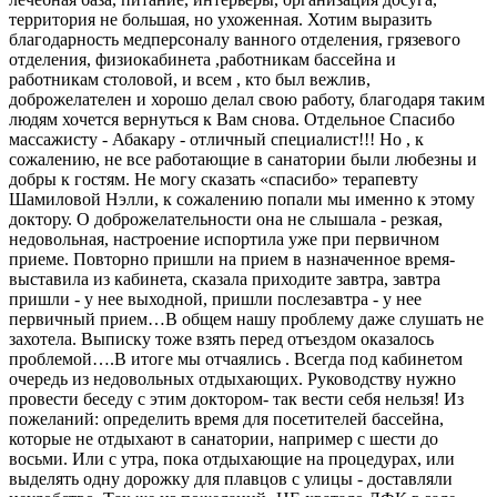
территория не большая, но ухоженная. Хотим выразить
благодарность медперсоналу ванного отделения, грязевого
отделения, физиокабинета ,работникам бассейна и
работникам столовой, и всем , кто был вежлив,
доброжелателен и хорошо делал свою работу, благодаря таким
людям хочется вернуться к Вам снова. Отдельное Спасибо
массажисту - Абакару - отличный специалист!!! Но , к
сожалению, не все работающие в санатории были любезны и
добры к гостям. Не могу сказать «спасибо» терапевту
Шамиловой Нэлли, к сожалению попали мы именно к этому
доктору. О доброжелательности она не слышала - резкая,
недовольная, настроение испортила уже при первичном
приеме. Повторно пришли на прием в назначенное время-
выставила из кабинета, сказала приходите завтра, завтра
пришли - у нее выходной, пришли послезавтра - у нее
первичный прием…В общем нашу проблему даже слушать не
захотела. Выписку тоже взять перед отъездом оказалось
проблемой….В итоге мы отчаялись . Всегда под кабинетом
очередь из недовольных отдыхающих. Руководству нужно
провести беседу с этим доктором- так вести себя нельзя! Из
пожеланий: определить время для посетителей бассейна,
которые не отдыхают в санатории, например с шести до
восьми. Или с утра, пока отдыхающие на процедурах, или
выделять одну дорожку для плавцов с улицы - доставляли