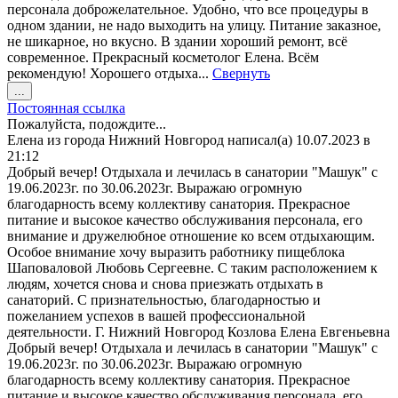
персонала доброжелательное. Удобно, что все процедуры в
одном здании, не надо выходить на улицу. Питание заказное,
не шикарное, но вкусно. В здании хороший ремонт, всё
современное. Прекрасный косметолог Елена. Всём
рекомендую! Хорошего отдыха...
Свернуть
Переключить
...
этот
Постоянная ссылка
метабокс
Пожалуйста, подождите...
в
Елена
из города
Нижний Новгород
написал(а)
10.07.2023
в
другое
21:12
состояние.
Добрый вечер! Отдыхала и лечилась в санатории "Машук" с
19.06.2023г. по 30.06.2023г. Выражаю огромную
благодарность всему коллективу санатория. Прекрасное
питание и высокое качество обслуживания персонала, его
внимание и дружелюбное отношение ко всем отдыхающим.
Особое внимание хочу выразить работнику пищеблока
Шаповаловой Любовь Сергеевне. С таким расположением к
людям, хочется снова и снова приезжать отдыхать в
санаторий. С признательностью, благодарностью и
пожеланием успехов в вашей профессиональной
деятельности. Г. Нижний Новгород Козлова Елена Евгеньевна
Добрый вечер! Отдыхала и лечилась в санатории "Машук" с
19.06.2023г. по 30.06.2023г. Выражаю огромную
благодарность всему коллективу санатория. Прекрасное
питание и высокое качество обслуживания персонала, его