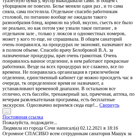
туалетную бумагу, мусор выкидывали сами. В общем с
уборщиком не повезло. Белье меняли один раз , и то сама
сняла, сама постелила. Отдельное спасибо работникам
столовой, по питанию вообще не ожидали такого
разнообразия блюд, кормили на убой, вкусно, съесть все было
не реально, но как потом уже узнали такое питание , в
отдельном зале , только у люксов и одноместных номеров,
может у кого то еще, не спрашивала. В общем санаторий
очень понравился, на процедурах не экономят, назначают все
в полном объеме. Спасибо врачу Белобровой В.А. за
назначенные процедуры, врач очень грамотная. Очень
понравилось ванное отделение, в нем работают прекрасные
работники. Везде на всех процедурах все слажено, все по
времени. Не понравилась организация в грязелечебном
отделении, единственный кабинет где можно просидеть час в
очереди, тк определенное время не назначают, а
устанавливают временной диапазон. В остальном все
отлично, есть бассейн, тренажерный зал, прачечная, аптека, по
вечерам развлекательная программа, есть бесплатные
экскурсии. Однозначно вернемся сюда еще!...
Свернуть
Переключить
...
этот
Постоянная ссылка
метабокс
Пожалуйста, подождите...
в
Людмила
из города
Сочи
написал(а)
02.12.2021
в
18:16
другое
Огромное СПАСИБО всем сотрудникам санатория Машук за
состояние.