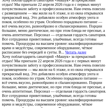
Хочу поблагодарить санаторий «Машук» за прекрасный
состояние.
отдых! Мы приехали 22 апреля 2026 года и с первых минут
почувствовали заботу и профессионализм. Нам очень повезло
с размещением — мы жили на 6 этаже, и из окна открывался
прекрасный вид. Это добавляло особую атмосферу уюта и
покоя, особенно по утрам. Особенно порадовало питание —
всё очень вкусно, разнообразно и сбалансированно. Порции
большие, меню диетическое, но при этом блюда не пресные, а
очень аппетитные. Персонал — отдельная гордость санатория.
Все сотрудники приветливые, улыбчивые, всегда готовы
помочь. Процедуры на высшем уровне: квалифицированные
врачи и медсёстры, современное оборудование, чёткое
расписание без очередей и суеты. В...
Читать далее
Хочу поблагодарить санаторий «Машук» за прекрасный
отдых! Мы приехали 22 апреля 2026 года и с первых минут
почувствовали заботу и профессионализм. Нам очень повезло
с размещением — мы жили на 6 этаже, и из окна открывался
прекрасный вид. Это добавляло особую атмосферу уюта и
покоя, особенно по утрам. Особенно порадовало питание —
всё очень вкусно, разнообразно и сбалансированно. Порции
большие, меню диетическое, но при этом блюда не пресные, а
очень аппетитные. Персонал — отдельная гордость санатория.
Все сотрудники приветливые, улыбчивые, всегда готовы
помочь. Процедуры на высшем уровне: квалифицированные
врачи и медсёстры, современное оборудование, чёткое