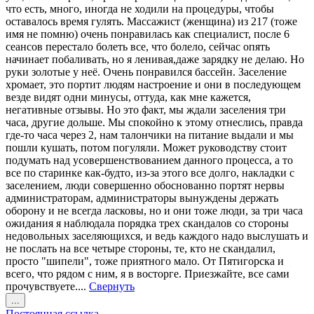
что есть, много, иногда не ходили на процедуры, чтобы
оставалось время гулять. Массажист (женщина) из 217 (тоже
имя не помню) очень понравилась как специалист, после 6
сеансов перестало болеть все, что болело, сейчас опять
начинает побаливать, но я ленивая,даже зарядку не делаю. Но
руки золотые у неё. Очень понравился бассейн. Заселение
хромает, это портит людям настроение и они в последующем
везде видят одни минусы, оттуда, как мне кажется,
негативные отзывы. Но это факт, мы ждали заселения три
часа, другие дольше. Мы спокойно к этому отнеслись, правда
где-то часа через 2, нам талончики на питание выдали и мы
пошли кушать, потом погуляли. Может руководству стоит
подумать над усовершенствованием данного процесса, а то
все по старинке как-будто, из-за этого все долго, накладки с
заселением, люди совершенно обоснованно портят нервы
администраторам, администраторы вынуждены держать
оборону и не всегда ласковы, но и они тоже люди, за три часа
ожидания я наблюдала порядка трех скандалов со стороны
недовольных заселяющихся, и ведь каждого надо выслушать и
не послать на все четыре стороны, те, кто не скандалил,
просто "шипели", тоже приятного мало. От Пятигорска и
всего, что рядом с ним, я в восторге. Приезжайте, все сами
прочувствуете....
Свернуть
Переключить
...
этот
Постоянная ссылка