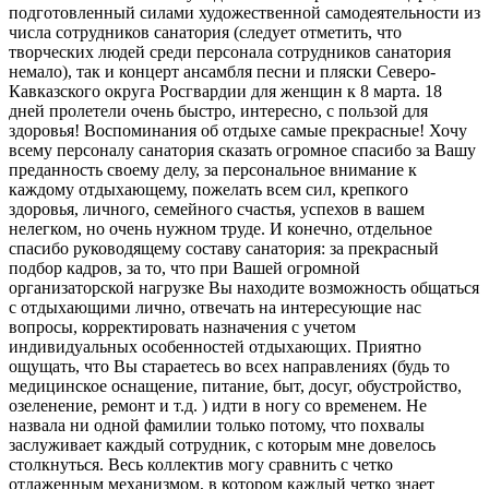
подготовленный силами художественной самодеятельности из
числа сотрудников санатория (следует отметить, что
творческих людей среди персонала сотрудников санатория
немало), так и концерт ансамбля песни и пляски Северо-
Кавказского округа Росгвардии для женщин к 8 марта. 18
дней пролетели очень быстро, интересно, с пользой для
здоровья! Воспоминания об отдыхе самые прекрасные! Хочу
всему персоналу санатория сказать огромное спасибо за Вашу
преданность своему делу, за персональное внимание к
каждому отдыхающему, пожелать всем сил, крепкого
здоровья, личного, семейного счастья, успехов в вашем
нелегком, но очень нужном труде. И конечно, отдельное
спасибо руководящему составу санатория: за прекрасный
подбор кадров, за то, что при Вашей огромной
организаторской нагрузке Вы находите возможность общаться
с отдыхающими лично, отвечать на интересующие нас
вопросы, корректировать назначения с учетом
индивидуальных особенностей отдыхающих. Приятно
ощущать, что Вы стараетесь во всех направлениях (будь то
медицинское оснащение, питание, быт, досуг, обустройство,
озеленение, ремонт и т.д. ) идти в ногу со временем. Не
назвала ни одной фамилии только потому, что похвалы
заслуживает каждый сотрудник, с которым мне довелось
столкнуться. Весь коллектив могу сравнить с четко
отлаженным механизмом, в котором каждый четко знает