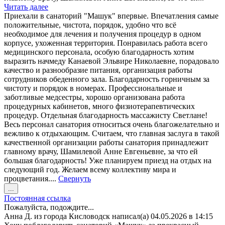
Читать далее
Приехали в санаторий "Машук" впервые. Впечатления самые
положительные, чистота, порядок, удобно что всё
необходимое для лечения и получения процедур в одном
корпусе, ухоженная территория. Понравилась работа всего
медицинского персонала, особую благодарность хотим
выразить начмеду Канаевой Эльвире Николаевне, порадовало
качество и разнообразие питания, организация работы
сотрудников обеденного зала. Благодарность горничным за
чистоту и порядок в номерах. Профессиональные и
заботливые медсестры, хорошо организована работа
процедурных кабинетов, много физиотерапевтических
процедур. Отдельная благодарность массажисту Светлане!
Весь персонал санатория относиться очень благожелательно и
вежливо к отдыхающим. Считаем, что главная заслуга в такой
качественной организации работы санатория принадлежит
главному врачу, Шамилевой Анне Евгеньевне, за что ей
большая благодарность! Уже планируем приезд на отдых на
следующий год. Желаем всему коллективу мира и
процветания....
Свернуть
Переключить
...
этот
Постоянная ссылка
метабокс
Пожалуйста, подождите...
в
Анна Д.
из города
Кисловодск
написал(а)
04.05.2026
в
14:15
другое