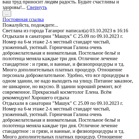
ваш труд приносит людям радость. Будьте счастливы и
здоровы!...
Свернуть
Переключить
...
этот
Постоянная ссылка
метабокс
Пожалуйста, подождите...
в
Светлана
из города
Таганрог
написал(а)
03.10.2023
в
16:16
другое
Отдыхали в санатории "Машук" С 25.09 по 09.10.2023 г.
состояние.
Номер на 6-м этаже 2-х местный стандарт чистый,
ухоженный, уютный. Горничная Галина очень
доброжелательная и внимательная. Постельное бельё и
полотенца меняла каждые три дня. Отличное лечение
стандартное : и грязи, и ванные, и физиопроцедуры и тд.
Много дополнительных платных процедур. Отношение
персонала доброжелательное. Удобно, что все процедуры в
одном здании, не надо выходить на улицу. Питание заказное,
не шикарное, но вкусно. В здании хороший ремонт, всё
современное. Прекрасный косметолог Елена. Всём
рекомендую! Хорошего отдыха
Отдыхали в санатории "Машук" С 25.09 по 09.10.2023 г.
Номер на 6-м этаже 2-х местный стандарт чистый,
ухоженный, уютный. Горничная Галина очень
доброжелательная и внимательная. Постельное бельё и
полотенца меняла каждые три дня. Отличное лечение
стандартное : и грязи, и ванные, и физиопроцедуры и тд.
Много дополнительных платных процедур. Отношение