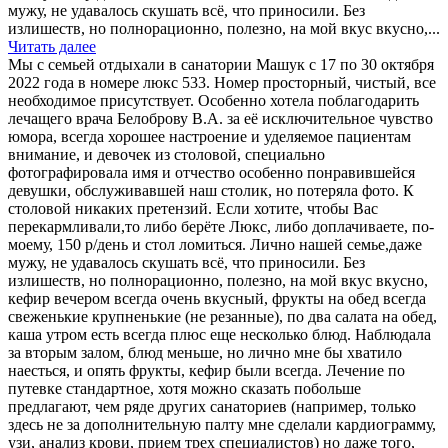
мужу, не удавалось скушать всё, что приносили. Без
излишеств, но полнорационно, полезно, на мой вкус вкусно,...
Читать далее
Мы с семьей отдыхали в санатории Машук с 17 по 30 октября
2022 года в номере люкс 533. Номер просторный, чистый, все
необходимое присутствует. Особенно хотела поблагодарить
лечащего врача Белоброву В.А. за её исключительное чувство
юмора, всегда хорошее настроение и уделяемое пациентам
внимание, и девочек из столовой, специально
фотографировала имя и отчество особенно понравившейся
девушки, обслуживавшей наш столик, но потеряла фото. К
столовой никаких претензий. Если хотите, чтобы Вас
перекармливали,то либо берёте Люкс, либо доплачиваете, по-
моему, 150 р/день и стол ломиться. Лично нашей семье,даже
мужу, не удавалось скушать всё, что приносили. Без
излишеств, но полнорационно, полезно, на мой вкус вкусно,
кефир вечером всегда очень вкусный, фрукты на обед всегда
свеженькие крупненькие (не резанные), по два салата на обед,
каша утром есть всегда плюс еще несколько блюд. Наблюдала
за вторым залом, блюд меньше, но лично мне бы хватило
наесться, и опять фрукты, кефир были всегда. Лечение по
путевке стандартное, хотя можно сказать побольше
предлагают, чем ряде других санаториев (например, только
здесь не за дополнительную палту мне сделали кардиограмму,
узи, анализ крови, прием трех специалистов) но даже того,