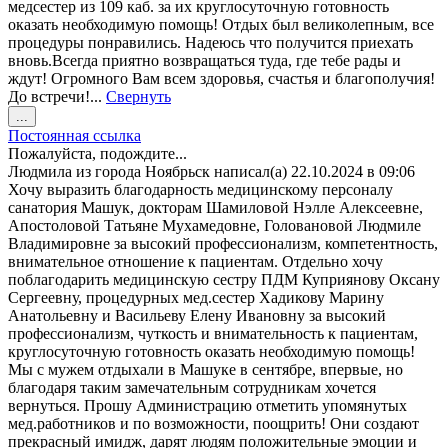
медсестер из 109 каб. за их круглосуточную готовность
оказать необходимую помощь! Отдых был великолепным, все
процедуры понравились. Надеюсь что получится приехать
вновь.Всегда приятно возвращаться туда, где тебе рады и
ждут! Огромного Вам всем здоровья, счастья и благополучия!
До встречи!...
Свернуть
Переключить
...
этот
Постоянная ссылка
метабокс
Пожалуйста, подождите...
в
Людмила
из города
Ноябрьск
написал(а)
22.10.2024
в
09:06
другое
Хочу выразить благодарность медицинскому персоналу
состояние.
санатория Машук, докторам Шамиловой Нэлле Алексеевне,
Апостоловой Татьяне Мухамедовне, Головановой Людмиле
Владимировне за высокий профессионализм, компетентность,
внимательное отношение к пациентам. Отдельно хочу
поблагодарить медицинскую сестру ПДМ Куприянову Оксану
Сергеевну, процедурных мед.сестер Хадикову Марину
Анатольевну и Васильеву Елену Ивановну за высокий
профессионализм, чуткость и внимательность к пациентам,
круглосуточную готовность оказать необходимую помощь!
Мы с мужем отдыхали в Машуке в сентябре, впервые, но
благодаря таким замечательным сотрудникам хочется
вернуться. Прошу Администрацию отметить упомянутых
мед.работников и по возможности, поощрить! Они создают
прекрасный имидж, дарят людям положительные эмоции и