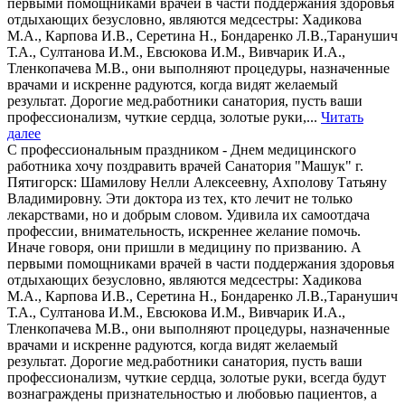
первыми помощниками врачей в части поддержания здоровья
отдыхающих безусловно, являются медсестры: Хадикова
М.А., Карпова И.В., Серетина Н., Бондаренко Л.В.,Таранушич
Т.А., Султанова И.М., Евсюкова И.М., Вивчарик И.А.,
Тленкопачева М.В., они выполняют процедуры, назначенные
врачами и искренне радуются, когда видят желаемый
результат. Дорогие мед.работники санатория, пусть ваши
профессионализм, чуткие сердца, золотые руки,...
Читать
далее
С профессиональным праздником - Днем медицинского
работника хочу поздравить врачей Санатория "Машук" г.
Пятигорск: Шамилову Нелли Алексеевну, Ахполову Татьяну
Владимировну. Эти доктора из тех, кто лечит не только
лекарствами, но и добрым словом. Удивила их самоотдача
профессии, внимательность, искреннее желание помочь.
Иначе говоря, они пришли в медицину по призванию. А
первыми помощниками врачей в части поддержания здоровья
отдыхающих безусловно, являются медсестры: Хадикова
М.А., Карпова И.В., Серетина Н., Бондаренко Л.В.,Таранушич
Т.А., Султанова И.М., Евсюкова И.М., Вивчарик И.А.,
Тленкопачева М.В., они выполняют процедуры, назначенные
врачами и искренне радуются, когда видят желаемый
результат. Дорогие мед.работники санатория, пусть ваши
профессионализм, чуткие сердца, золотые руки, всегда будут
вознаграждены признательностью и любовью пациентов, а