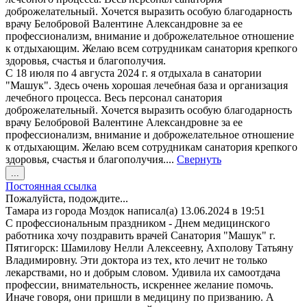
доброжелательный. Хочется выразить особую благодарность
врачу Белобровой Валентине Александровне за ее
профессионализм, внимание и доброжелательное отношение
к отдыхающим. Желаю всем сотрудникам санатория крепкого
здоровья, счастья и благополучия.
С 18 июля по 4 августа 2024 г. я отдыхала в санатории
"Машук". Здесь очень хорошая лечебная база и организация
лечебного процесса. Весь персонал санатория
доброжелательный. Хочется выразить особую благодарность
врачу Белобровой Валентине Александровне за ее
профессионализм, внимание и доброжелательное отношение
к отдыхающим. Желаю всем сотрудникам санатория крепкого
здоровья, счастья и благополучия....
Свернуть
Переключить
...
этот
Постоянная ссылка
метабокс
Пожалуйста, подождите...
в
Тамара
из города
Моздок
написал(а)
13.06.2024
в
19:51
другое
С профессиональным праздником - Днем медицинского
состояние.
работника хочу поздравить врачей Санатория "Машук" г.
Пятигорск: Шамилову Нелли Алексеевну, Ахполову Татьяну
Владимировну. Эти доктора из тех, кто лечит не только
лекарствами, но и добрым словом. Удивила их самоотдача
профессии, внимательность, искреннее желание помочь.
Иначе говоря, они пришли в медицину по призванию. А