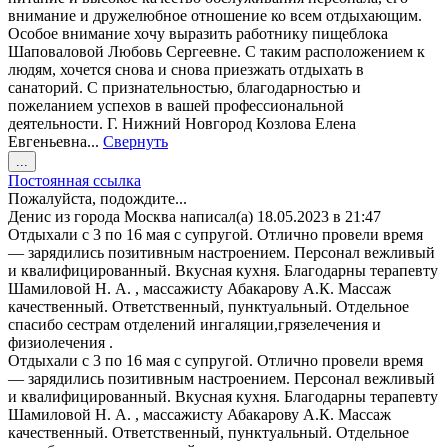
внимание и дружелюбное отношение ко всем отдыхающим.
Особое внимание хочу выразить работнику пищеблока
Шаповаловой Любовь Сергеевне. С таким расположением к
людям, хочется снова и снова приезжать отдыхать в
санаторий. С признательностью, благодарностью и
пожеланием успехов в вашей профессиональной
деятельности. Г. Нижний Новгород Козлова Елена
Евгеньевна...
Свернуть
Переключить
...
этот
Постоянная ссылка
метабокс
Пожалуйста, подождите...
в
Денис
из города
Москва
написал(а)
18.05.2023
в
21:47
другое
Отдыхали с 3 по 16 мая с супругой. Отлично провели время
состояние.
— зарядились позитивным настроением. Персонал вежливый
и квалифицированный. Вкусная кухня. Благодарны терапевту
Шамиловой Н. А. , массажисту Абакарову А.К. Массаж
качественный. Ответственный, пунктуальный. Отдельное
спасибо сестрам отделений ингаляции,грязелечения и
физиолечения .
Отдыхали с 3 по 16 мая с супругой. Отлично провели время
— зарядились позитивным настроением. Персонал вежливый
и квалифицированный. Вкусная кухня. Благодарны терапевту
Шамиловой Н. А. , массажисту Абакарову А.К. Массаж
качественный. Ответственный, пунктуальный. Отдельное