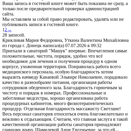
Ваша запись в гостевой книге может быть показана не сразу, а
только после предварительной проверки администрацией
сайта.
Мы оставляем за собой право редактировать, удалять или не
публиковать записи в гостевой книге.
Навигация
1
2
→
по
28 записей.
списку
Крикливая Мария Федоровна, Уткина Валентина Михайловна
гостевой
из города
г. Донецк
написал(а)
07.07.2026
в
09:32
книги
Приехали в санаторий "Машук" впервые. Впечатления самые
положительные, чистота, порядок, удобно что всё
необходимое для лечения и получения процедур в одном
корпусе, ухоженная территория. Понравилась работа всего
медицинского персонала, особую благодарность хотим
выразить начмеду Канаевой Эльвире Николаевне, порадовало
качество и разнообразие питания, организация работы
сотрудников обеденного зала. Благодарность горничным за
чистоту и порядок в номерах. Профессиональные и
заботливые медсестры, хорошо организована работа
процедурных кабинетов, много физиотерапевтических
процедур. Отдельная благодарность массажисту Светлане!
Весь персонал санатория относиться очень благожелательно и
вежливо к отдыхающим. Считаем, что главная заслуга в такой
качественной организации работы санатория принадлежит
главному врачу, Шамилевой Анне Евгеньевне, за что ей...