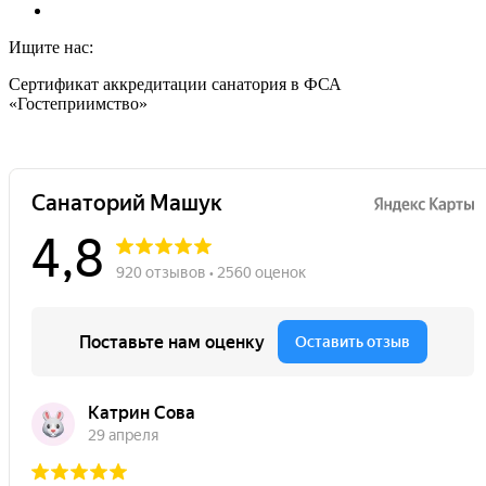
Ищите нас:
Страница
Страница
Сертификат аккредитации санатория в ФСА
Вконтакте
Telegram
«Гостеприимство»
открывается
открывается
в
в
новом
новом
окне
окне