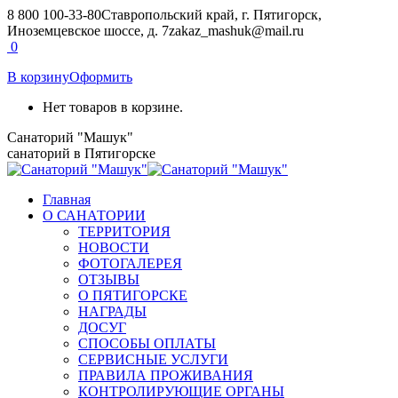
Перейти
8 800 100-33-80
Ставропольский край, г. Пятигорск,
к
Иноземцевское шоссе, д. 7
zakaz_mashuk@mail.ru
содержанию
Страница
Страница
0
Вконтакте
Telegram
В корзину
Оформить
открывается
открывается
в
в
Нет товаров в корзине.
новом
новом
окне
окне
Санаторий "Машук"
санаторий в Пятигорске
Главная
О САНАТОРИИ
ТЕРРИТОРИЯ
НОВОСТИ
ФОТОГАЛЕРЕЯ
ОТЗЫВЫ
О ПЯТИГОРСКЕ
НАГРАДЫ
ДОСУГ
СПОСОБЫ ОПЛАТЫ
СЕРВИСНЫЕ УСЛУГИ
ПРАВИЛА ПРОЖИВАНИЯ
КОНТРОЛИРУЮЩИЕ ОРГАНЫ