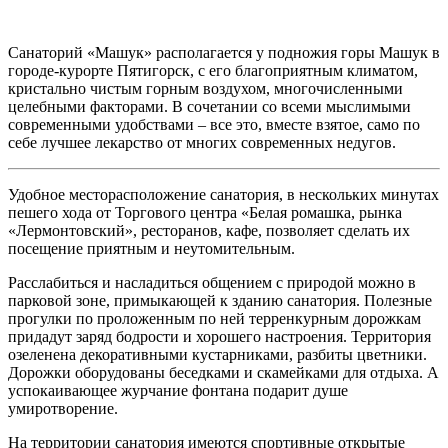
Санаторий «Машук» располагается у подножия горы Машук в
городе-курорте Пятигорск, с его благоприятным климатом,
кристально чистым горным воздухом, многочисленными
целебными факторами. В сочетании со всеми мыслимыми
современными удобствами – все это, вместе взятое, само по
себе лучшее лекарство от многих современных недугов.
Удобное месторасположение санатория, в нескольких минутах
пешего хода от Торгового центра «Белая ромашка, рынка
«Лермонтовский», ресторанов, кафе, позволяет сделать их
посещение приятным и неутомительным.
Расслабиться и насладиться общением с природой можно в
парковой зоне, примыкающей к зданию санатория. Полезные
прогулки по проложенным по ней терренкурным дорожкам
придадут заряд бодрости и хорошего настроения. Территория
озеленена декоративными кустарниками, разбиты цветники.
Дорожки оборудованы беседками и скамейками для отдыха. А
успокаивающее журчание фонтана подарит душе
умиротворение.
На территории санатория имеются спортивные открытые