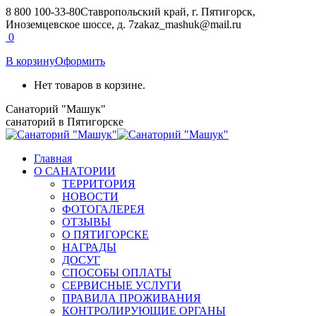
Перейти
8 800 100-33-80
Ставропольский край, г. Пятигорск,
к
Иноземцевское шоссе, д. 7
zakaz_mashuk@mail.ru
содержанию
Страница
Страница
0
Вконтакте
Telegram
В корзину
Оформить
открывается
открывается
в
в
Нет товаров в корзине.
новом
новом
окне
окне
Санаторий "Машук"
санаторий в Пятигорске
Главная
О САНАТОРИИ
ТЕРРИТОРИЯ
НОВОСТИ
ФОТОГАЛЕРЕЯ
ОТЗЫВЫ
О ПЯТИГОРСКЕ
НАГРАДЫ
ДОСУГ
СПОСОБЫ ОПЛАТЫ
СЕРВИСНЫЕ УСЛУГИ
ПРАВИЛА ПРОЖИВАНИЯ
КОНТРОЛИРУЮЩИЕ ОРГАНЫ