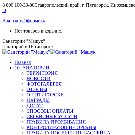
Перейти
8 800 100-33-80
Ставропольский край, г. Пятигорск, Иноземцевск
к
Страница
Страница
0
содержанию
Вконтакте
Telegram
В корзину
Оформить
открывается
открывается
в
в
Нет товаров в корзине.
новом
новом
окне
окне
Санаторий "Машук"
санаторий в Пятигорске
Главная
О САНАТОРИИ
ТЕРРИТОРИЯ
НОВОСТИ
ФОТОГАЛЕРЕЯ
ОТЗЫВЫ
О ПЯТИГОРСКЕ
НАГРАДЫ
ДОСУГ
СПОСОБЫ ОПЛАТЫ
СЕРВИСНЫЕ УСЛУГИ
ПРАВИЛА ПРОЖИВАНИЯ
КОНТРОЛИРУЮЩИЕ ОРГАНЫ
ПРАВИЛА ПОСЕЩЕНИЯ БАССЕЙНА