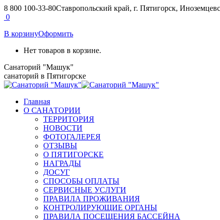
Перейти
8 800 100-33-80
Ставропольский край, г. Пятигорск, Иноземцевск
к
Страница
Страница
0
содержанию
Вконтакте
Telegram
В корзину
Оформить
открывается
открывается
в
в
Нет товаров в корзине.
новом
новом
окне
окне
Санаторий "Машук"
санаторий в Пятигорске
Главная
О САНАТОРИИ
ТЕРРИТОРИЯ
НОВОСТИ
ФОТОГАЛЕРЕЯ
ОТЗЫВЫ
О ПЯТИГОРСКЕ
НАГРАДЫ
ДОСУГ
СПОСОБЫ ОПЛАТЫ
СЕРВИСНЫЕ УСЛУГИ
ПРАВИЛА ПРОЖИВАНИЯ
КОНТРОЛИРУЮЩИЕ ОРГАНЫ
ПРАВИЛА ПОСЕЩЕНИЯ БАССЕЙНА