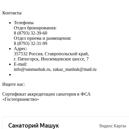
Контакты
Телефоны
Отдел бронирования:
8 (8793) 32-39-60
Отдел приема и размещения:
8 (8793) 32-31-99
Адрес:
357532 Россия, Ставропольский край,
г. Пятигорск, Иноземцевское шоссе, 7
E-mail:
info@sanmashuk.ru, zakaz_mashuk@mail.ru
Ищите нас:
Страница
Страница
Сертификат аккредитации санатория в ФСА
Вконтакте
Telegram
«Гостеприимство»
открывается
открывается
в
в
новом
новом
окне
окне