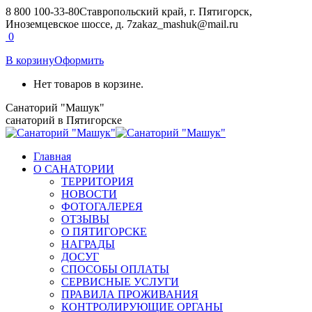
Перейти
8 800 100-33-80
Ставропольский край, г. Пятигорск,
к
Иноземцевское шоссе, д. 7
zakaz_mashuk@mail.ru
содержанию
Страница
Страница
0
Вконтакте
Telegram
В корзину
Оформить
открывается
открывается
в
в
Нет товаров в корзине.
новом
новом
окне
окне
Санаторий "Машук"
санаторий в Пятигорске
Главная
О САНАТОРИИ
ТЕРРИТОРИЯ
НОВОСТИ
ФОТОГАЛЕРЕЯ
ОТЗЫВЫ
О ПЯТИГОРСКЕ
НАГРАДЫ
ДОСУГ
СПОСОБЫ ОПЛАТЫ
СЕРВИСНЫЕ УСЛУГИ
ПРАВИЛА ПРОЖИВАНИЯ
КОНТРОЛИРУЮЩИЕ ОРГАНЫ