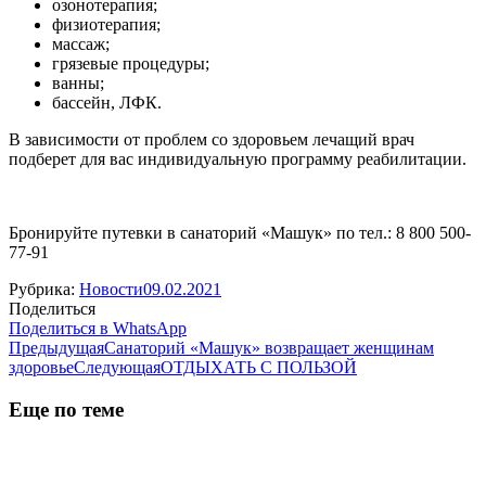
озонотерапия;
физиотерапия;
массаж;
грязевые процедуры;
ванны;
бассейн, ЛФК.
В зависимости от проблем со здоровьем лечащий врач
подберет для вас индивидуальную программу реабилитации.
Бронируйте путевки в санаторий «Машук» по тел.: 8 800 500-
77-91
Рубрика:
Новости
09.02.2021
Поделиться
Поделиться
Поделиться в WhatsApp
Навигация
Предыдущая
в
Предыдущая
Санаторий «Машук» возвращает женщинам
запись:
Следующая
WhatsApp
здоровье
Следующая
ОТДЫХАТЬ С ПОЛЬЗОЙ
по
запись:
записям
Еще по теме