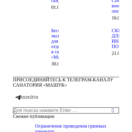
скидкой
Специаль
военной
01.09.2025
операции
16.04.202
Бесплатные
СКИДКИ
экскурсии
ДЛЯ
для
ИНВАЛИ
отдыхающих
ПО ЗРЕ
в санатории
21.07.202
«Машук»
30.09.2022
ПРИСОЕДИНЯЙТЕСЬ К ТЕЛЕГРАМ-КАНАЛУ
САНАТОРИЯ «МАШУК»
ПЕРЕЙТИ
Поиск:
Свежие публикации
Ограничение проведения грязевых
процедур