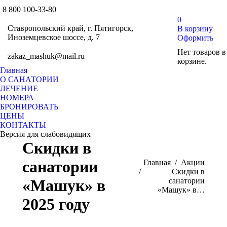
8 800 100-33-80
Страни
Стр
0
Вконтак
Tel
Ставропольский край, г. Пятигорск,
В корзину
открыва
отк
Иноземцевское шоссе, д. 7
Оформить
в
в
Нет товаров в
zakaz_mashuk@mail.ru
новом
нов
корзине.
окне
окн
Главная
О САНАТОРИИ
ЛЕЧЕНИЕ
НОМЕРА
БРОНИРОВАТЬ
ЦЕНЫ
КОНТАКТЫ
Версия для слабовидящих
Скидки в
санатории
Вы здесь:
Главная
Акции
Скидки в
«Машук» в
санатории
«Машук» в…
2025 году