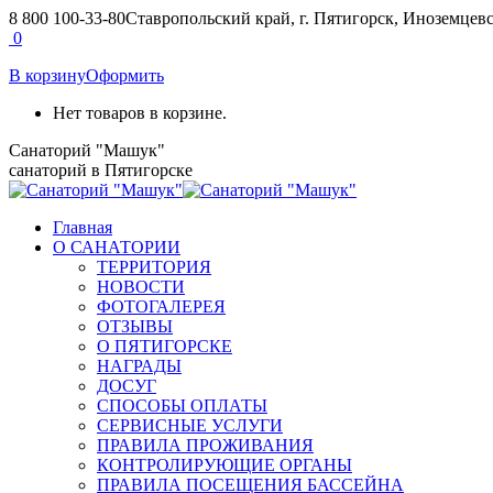
Перейти
8 800 100-33-80
Ставропольский край, г. Пятигорск, Иноземцевск
к
Страница
Страница
0
содержанию
Вконтакте
Telegram
В корзину
Оформить
открывается
открывается
в
в
Нет товаров в корзине.
новом
новом
окне
окне
Санаторий "Машук"
санаторий в Пятигорске
Главная
О САНАТОРИИ
ТЕРРИТОРИЯ
НОВОСТИ
ФОТОГАЛЕРЕЯ
ОТЗЫВЫ
О ПЯТИГОРСКЕ
НАГРАДЫ
ДОСУГ
СПОСОБЫ ОПЛАТЫ
СЕРВИСНЫЕ УСЛУГИ
ПРАВИЛА ПРОЖИВАНИЯ
КОНТРОЛИРУЮЩИЕ ОРГАНЫ
ПРАВИЛА ПОСЕЩЕНИЯ БАССЕЙНА